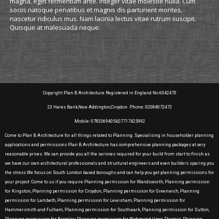
magna, eget fermentum ante. Integer vitae molestie nulla. Cum
sociis natoque penatibus et magnis dis parturient montes,
nascetur ridiculus mus. Nam lacinia lectus vitae rutrum suscipit.
Quisque at malesuada neque.
Copyright Plan B Architecture Registered in England No 6042470
23 Hares Bank,New Addington,Croydon. Phone: 02084072472
Mobile: 07833694054,07717425992
Come to Plan B Architecture for all things related to Planning. Specialising in householder planning
applications and permissions Plan B Architecture has comprehensive planning packages at very
reasonable prices. We can provide you all the services required for your build from start to finish as
we have our own architectural professionals and structural engineers and even builders sparing you
the stress.We focus on South London based boroughs and can help you get planning permissions for
your project .Come to us if you require Planning permission for Wandsworth, Planning permission
for Kingston, Planning permission for Croydon, Planning permission for Greenwich, Planning
permission for Lambeth, Planning permission for Lewisham, Planning permission for
Hammersmith and Fulham, Planning permission for Southwark, Planning permission for Sutton,