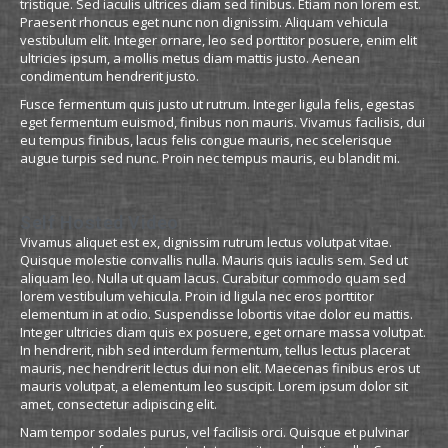
tristique. Sed iaculis ultrices diam sed finibus. Etiam non lorem est.
Praesent rhoncus eget nunc non dignissim. Aliquam vehicula
vestibulum elit. Integer ornare, leo sed porttitor posuere, enim elit
ultricies ipsum, a mollis metus diam mattis justo. Aenean
condimentum hendrerit justo.
Fusce fermentum quis justo ut rutrum. Integer ligula felis, egestas
eget fermentum euismod, finibus non mauris. Vivamus facilisis, dui
eu tempus finibus, lacus felis congue mauris, nec scelerisque
augue turpis sed nunc. Proin nec tempus mauris, eu blandit mi.
Self Hosted Video
Vivamus aliquet est ex, dignissim rutrum lectus volutpat vitae.
Quisque molestie convallis nulla. Mauris quis iaculis sem. Sed ut
aliquam leo. Nulla ut quam lacus. Curabitur commodo quam sed
lorem vestibulum vehicula. Proin id ligula nec eros porttitor
elementum in at odio. Suspendisse lobortis vitae dolor eu mattis.
Integer ultricies diam quis ex posuere, eget ornare massa volutpat.
In hendrerit, nibh sed interdum fermentum, tellus lectus placerat
mauris, nec hendrerit lectus dui non elit. Maecenas finibus eros ut
mauris volutpat, a elementum leo suscipit. Lorem ipsum dolor sit
amet, consectetur adipiscing elit.
Nam tempor sodales purus, vel facilisis orci. Quisque et pulvinar