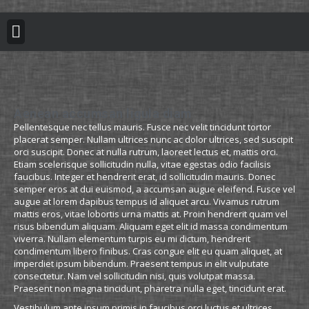
BUILDING REGULATION
PLANNING PERMISSION
PROJECT PORTFOLIO
Aenean accumsan ligula diam
Pellentesque nec tellus mauris. Fusce nec velit tincidunt tortor
placerat semper. Nullam ultrices nunc ac dolor ultrices, sed suscipit
orci suscipit. Donec at nulla rutrum, laoreet lectus et, mattis orci.
Etiam scelerisque sollicitudin nulla, vitae egestas odio facilisis
faucibus. Integer et hendrerit erat, id sollicitudin mauris. Donec
semper eros at dui euismod, a accumsan augue eleifend. Fusce vel
augue at lorem dapibus tempus id aliquet arcu. Vivamus rutrum
mattis eros, vitae lobortis urna mattis at. Proin hendrerit quam vel
risus bibendum aliquam. Aliquam eget elit id massa condimentum
viverra. Nullam elementum turpis eu mi dictum, hendrerit
condimentum libero finibus. Cras congue elit eu quam aliquet, at
imperdiet ipsum bibendum. Praesent tempus in elit vulputate
consectetur. Nam vel sollicitudin nisi, quis volutpat massa.
Praesent non magna tincidunt, pharetra nulla eget, tincidunt erat.
Vestibulum ante ipsum primis in faucibus orci luctus et ultrices