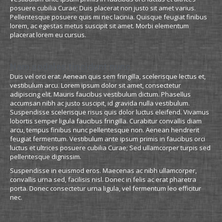
posuere cubilia Curae; Duis placerat non justo sit amet varius.
Pellentesque posuere quis mi nec lacinia. Quisque feugiat finibus
lorem, ac egestas metus suscipit sit amet. Morbi elementum
placerat lorem eu cursus.
Nam sodales tincidunt nunc
Duis vel orci erat. Aenean quis sem fringilla, scelerisque lectus et,
vestibulum arcu. Lorem ipsum dolor sit amet, consectetur
adipiscing elit. Mauris faucibus vestibulum dictum. Phasellus
accumsan nibh ac justo suscipit, id gravida nulla vestibulum.
Suspendisse scelerisque risus quis dolor luctus eleifend. Vivamus
lobortis semper ligula faucibus fringilla. Curabitur convallis diam
arcu, tempus finibus nunc pellentesque non. Aenean hendrerit
feugiat fermentum. Vestibulum ante ipsum primis in faucibus orci
luctus et ultrices posuere cubilia Curae; Sed ullamcorper turpis sed
pellentesque dignissim.
Suspendisse in euismod eros. Maecenas ac nibh ullamcorper,
convallis urna sed, facilisis nisl. Donec in felis ac erat pharetra
porta. Donec consectetur urna ligula, vel fermentum leo efficitur
nec.