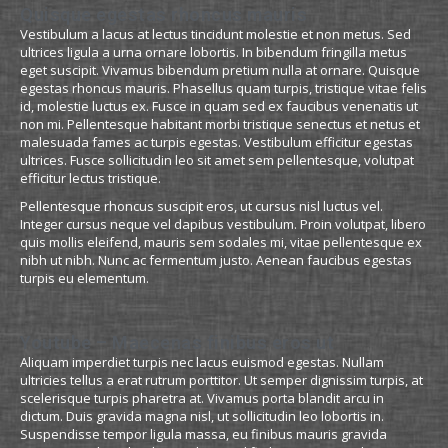
Quisque egestas rhoncus mauris
Vestibulum a lacus at lectus tincidunt molestie et non metus. Sed
ultrices ligula a urna ornare lobortis. In bibendum fringilla metus
eget suscipit. Vivamus bibendum pretium nulla at ornare. Quisque
egestas rhoncus mauris. Phasellus quam turpis, tristique vitae felis
id, molestie luctus ex. Fusce in quam sed ex faucibus venenatis ut
non mi. Pellentesque habitant morbi tristique senectus et netus et
malesuada fames ac turpis egestas. Vestibulum efficitur egestas
ultrices. Fusce sollicitudin leo sit amet sem pellentesque, volutpat
efficitur lectus tristique.
Pellentesque rhoncus suscipit eros, ut cursus nisl luctus vel.
Integer cursus neque vel dapibus vestibulum. Proin volutpat, libero
quis mollis eleifend, mauris sem sodales mi, vitae pellentesque ex
nibh ut nibh. Nunc ac fermentum justo. Aenean faucibus egestas
turpis eu elementum.
Youtube – Maecenas finibus eros ut
Aliquam imperdiet turpis nec lacus euismod egestas. Nullam
ultricies tellus a erat rutrum porttitor. Ut semper dignissim turpis, at
scelerisque turpis pharetra at. Vivamus porta blandit arcu in
dictum. Duis gravida magna nisl, ut sollicitudin leo lobortis in.
Suspendisse tempor ligula massa, eu finibus mauris gravida